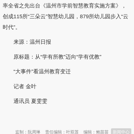
率全省之先出台《温州市学前智慧教育实施方案》，
创成115所“三朵云”智慧幼儿园，879所幼儿园步入“云
时代”。
来源：温州日报
原标题：从“学有所教”迈向“学有优教”
“大事件”看温州教育变迁
记者 金叶
通讯员 夏雯雯
本文转自：
温州新闻网 66wz.com
监制：阮周琳
责任编辑：叶双莲
编辑：鲍苗苗
新闻中心