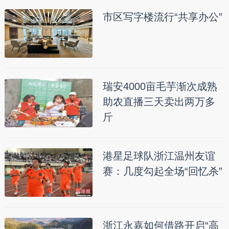
市区写字楼流行“共享办公”
瑞安4000亩毛芋渐次成熟
助农直播三天卖出两万多
斤
港星足球队浙江温州友谊
赛：几度勾起全场“回忆杀”
浙江永嘉如何借路开启“高