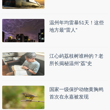
温州年均雷暴51天！这些
地方最“雷人”
江心屿荔枝树谁种的？老
所长揭秘温州“荔”史
国家一级保护动物黄胸鹀
首次在永嘉被发现