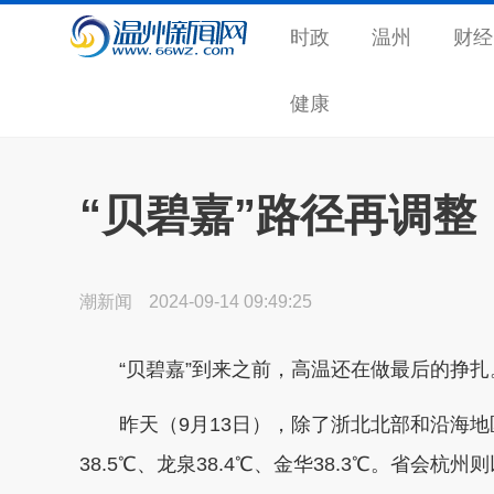
时政
温州
财经
健康
“贝碧嘉”路径再调
潮新闻
2024-09-14 09:49:25
“贝碧嘉”到来之前，高温还在做最后的挣扎
昨天（9月13日），除了浙北北部和沿海地
38.5℃、龙泉38.4℃、金华38.3℃。省会杭