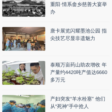
重阳·情系畲乡慈善大宴举
办
唐卡展览闪耀墨池公园 指
尖技艺尽显非遗魅力
泰顺万亩药山助农增收 年
产量约4420吨产值达6660
多万元
产妇突发“羊水栓塞” 他们
从“死神”手中抢人