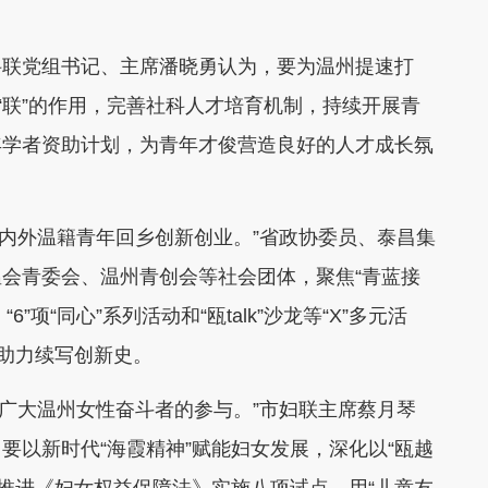
联党组书记、主席潘晓勇认为，要为温州提速打
“联”的作用，完善社科人才培育机制，持续开展青
年学者资助计划，为青年才俊营造良好的人才成长氛
内外温籍青年回乡创新创业。”省政协委员、泰昌集
会青委会、温州青创会等社会团体，聚焦“青蓝接
6”项“同心”系列活动和“瓯talk”沙龙等“X”多元活
”助力续写创新史。
广大温州女性奋斗者的参与。”市妇联主席蔡月琴
要以新时代“海霞精神”赋能妇女发展，深化以“瓯越
索推进《妇女权益保障法》实施八项试点，用“儿童友