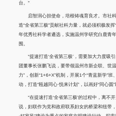
台。”
启智润心担使命，培根铸魂育良才。市社科
造“全省第三极”贡献社科力量，就必须积极发挥
年优秀社科学者遴选，实施温州学研究白鹿青
围。
“提速打造‘全省第三极’，需要加大力度吸引
团董事长张鹏飞说，要带领温州市新企联、世温
力”，创新“1+6+X”机制，开展1个“青蓝新学”班、“
动，打造“瓯越同心·悦来计划”，以画好“同心圆
“在提速打造‘全省第三极’的过程中，离不开
说，妇联作为党和政府联系妇女的桥梁和纽带，
·好家风”建设为重点的家庭文明建设行动，探