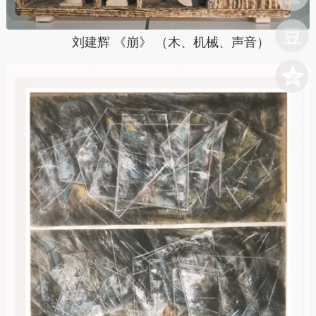
刘建辉 《崩》 （木、机械、声音）