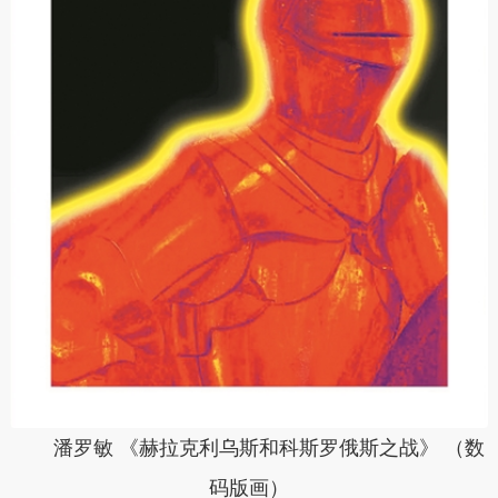
潘罗敏 《赫拉克利乌斯和科斯罗俄斯之战》 （数
码版画）