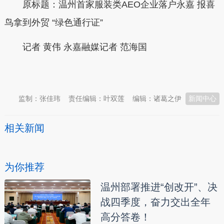
原标题：温州首家服装类AEO企业落户永嘉 报喜
鸟拿到外贸 “绿色通行证”
记者 黄伟 永嘉融媒记者 范海国
本文转自：
温州新闻网 66wz.com
监制：张佳玮
责任编辑：叶双莲
编辑：诸葛之伊
新闻中心
相关新闻
为你推荐
温州部署推进“创改开”、决
战四季度，奋力交出全年
高分答卷！