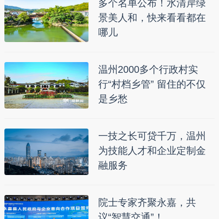
多个名单公布！水清岸绿
景美人和，快来看看都在
哪儿
温州2000多个行政村实
行“村档乡管” 留住的不仅
是乡愁
一技之长可贷千万，温州
为技能人才和企业定制金
融服务
院士专家齐聚永嘉，共
议“智慧交通”！