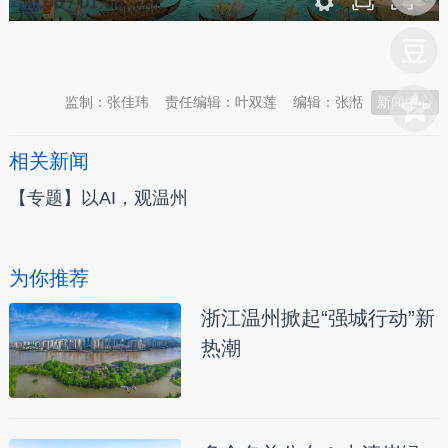
0:00
/
01:58
本文转自：
温州新闻网 66wz.com
监制：张佳玮
责任编辑：叶双莲
编辑：张湉
新闻中心
相关新闻
【专题】以AI，观温州
为你推荐
浙江温州掀起“强城行动”新
热潮