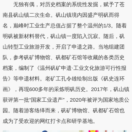
无独有偶，对历史档案的系统性发掘，赋予了苍
南县矾山镇二次生命。矾山镇境内因盛产明矾而得
名，巅峰时工业生产总值占据了整个温州的1/3。随着
明矾被新材料替代，矾山镇一度陷入沉寂。随后，矾
山转型工业旅游开发，开启了申遗之路。当地组建团
队，参考矾矿博物馆、矾都矿石馆等收藏的各类历史
档案，编制了《温州矾矿申遗·工业文化旅游可行性报
告》等申遗材料。老矿工孔令雄绘制出版《矾史连环
画》，再现600多年的采炼明矾历史。2017年，矾山镇
获评第一批“国家工业遗产”，2020年被评为国家地质公
园。随着游客络绎而来，矾矿博物馆、矾都矿石馆也
成为了受欢迎的网红打卡点和研学基地。