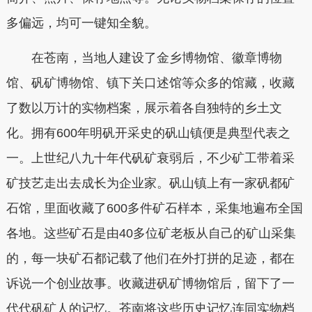
多偏远，均可一键知全貌。
在苍南，当地人建设了金乡博物馆、徽章博物
馆、矾矿博物馆、镇下关口述馆等众多的馆藏，收藏
了数以万计的实物档案，展示着各自独特的乡土文
化。拥有600年明矾开采史的矾山镇便是典型代表之
一。上世纪八九十年代矾矿衰弱后，不少矿工带着采
矿技艺走出去成长为企业家。矾山镇上有一家矾都矿
石馆，里面收藏了600多件矿石样本，采集地遍布全国
各地。这些矿石是由40多位矿老板从自己的矿山采集
的，每一块矿石都记载了他们在外打拼的足迹，都在
诉说一个创业故事。收藏进矾矿博物馆后，留下了一
代代矾矿人的记忆。苍南将这些历史记忆连同实物档