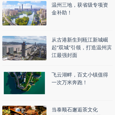
温州三地，获省级专项资
金补助！
从古港新生到瓯江新城崛
起“双城”引领，打造温州滨
江最强封面
飞云湖畔，百丈小镇值得
一次万米奔跑！
当泰顺石邂逅茶文化