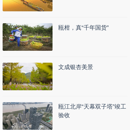
瓯柑，真“千年国货”
文成银杏美景
瓯江北岸“天幕双子塔”竣工
验收