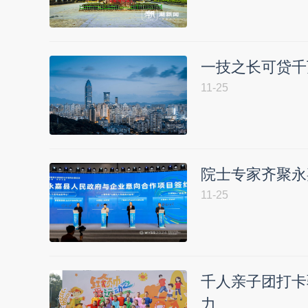
一技之长可贷千
11-25
院士专家齐聚永
11-25
千人亲子团打卡
力