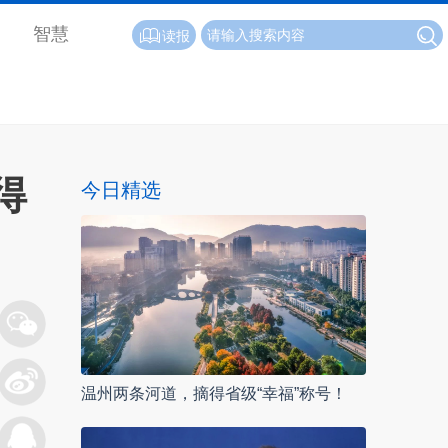
智慧
读报
得
今日精选
温州两条河道，摘得省级“幸福”称号！