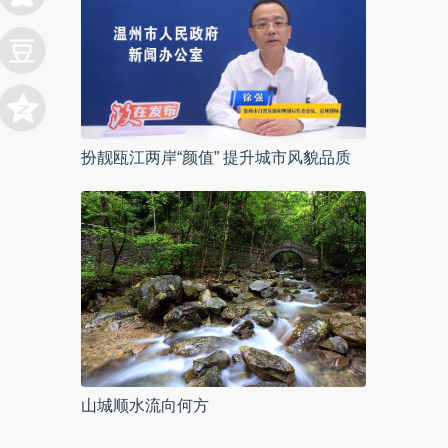
扮靓瓯江两岸“颜值” 提升城市风貌品质
山城顺水流向何方