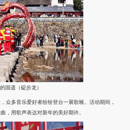
上的国遗（碇步龙）
放，众多音乐爱好者纷纷登台一展歌喉。活动期间，
歌曲，
用歌声表达对新年的美好期许。