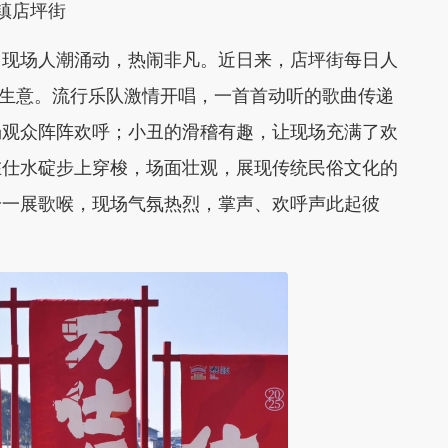
镇店坪街
，现场人潮涌动，热闹非凡。
近日来，
店坪街每日人
生意。流行乐队激情开唱，一首首动听的歌曲传递
场观众阵阵欢呼；小丑的滑稽有趣，让现场充满了欢
在仕水碇步上穿梭，场面壮观，展现传统民俗文化的
纷一展歌喉，现场气氛热烈，掌声、欢呼声此起彼