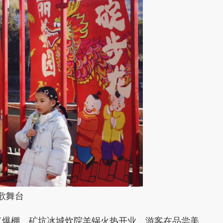
歌舞台
人气爆棚。矿坑冰城炊院羊锅
火热开业
，游客在品尝美