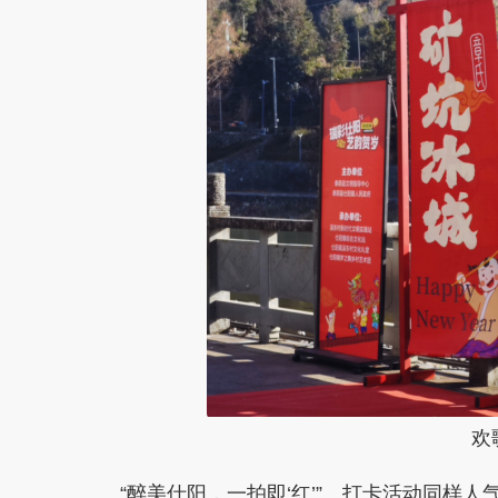
欢
“醉美仕阳，一拍即‘红’” 打卡活动同样