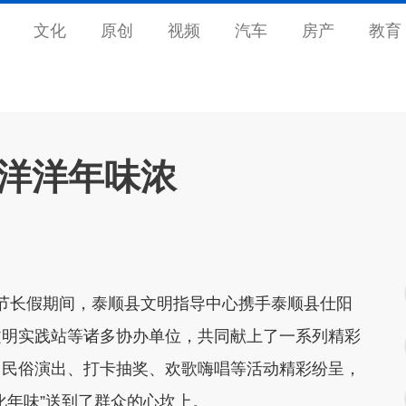
文化
原创
视频
汽车
房产
教育
水洋洋年味浓
春节长假
期间，泰顺县文明指导中心携手泰顺县仕阳
文明实践站等诸多协办单位，共同献上了一系列精彩
，
民俗演出、打卡抽奖、欢歌嗨唱
等活动精彩纷呈，
化年味”送到了群众的心坎上。