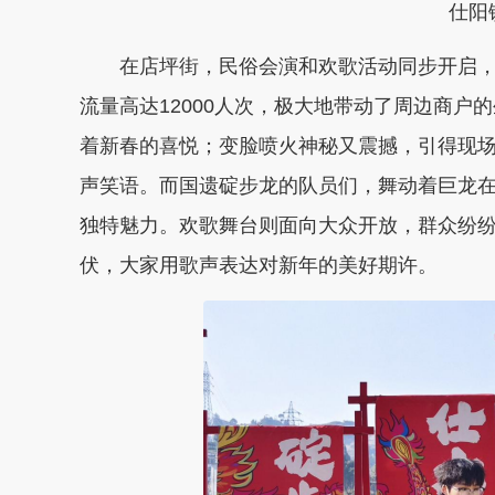
仕阳
在店坪街，民俗
会演
和欢歌活动同步开启
流量高达
12000
人次，极大地带动了周边商户的
着新春的喜悦；变脸喷火神秘又震撼，引得现
声笑语。而国遗碇步龙的队员们，舞动着巨龙
独特魅力。欢歌舞台则面向大众开放，群
众
纷
伏，大家用歌声表达对新年的美好期许。