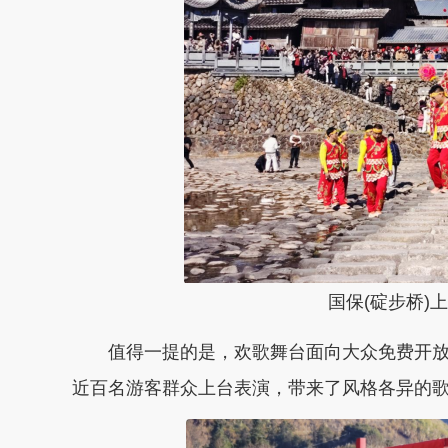
国保
(碇步桥)
值得一提的是，欢歌舞台面向大众
免费
开
近百名
游客群众
上台表演，带来了风格各异的