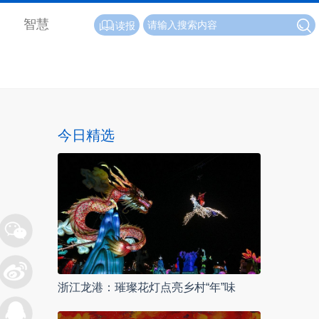
智慧
读报
今日精选
浙江龙港：璀璨花灯点亮乡村“年”味