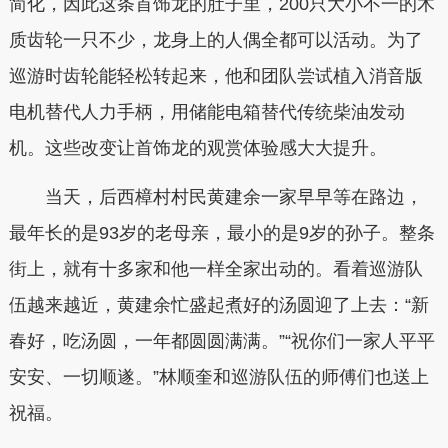
简化，因此这条首饰龙的肚子里，200只大小不一的木
质齿轮一只不少，龙身上的人偶全都可以活动。为了
巡游时齿轮能轻松转起来，他和团队尝试植入消音版
电机替代人力手柄，用储能电箱替代传统柴油发动
机。这些改变让首饰龙的观赏体验感大大提升。
当天，后西樟村村民黄建余一家早早等在路边，
最年长的是93岁的老母亲，最小的是9岁的孙子。整条
街上，就有十多家和他一样全家出动的。看着巡游队
伍越来越近，黄建余忙盛起煮好的汤圆迎了上去：“新
春好，吃汤圆，一年都圆圆满满。”“祝你们一家人平平
安安、一切顺遂。”林顺奎和巡游队伍的师傅们也送上
祝福。