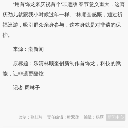
“用首饰龙来庆祝首个‘非遗版’春节意义重大，这喜
庆劲儿就跟我小时候过年一样。”林顺奎感慨，通过祈
福巡游，吸引群众亲身参与，这本身就是对非遗的保
护。
来源：潮新闻
原标题：乐清林顺奎创新制作首饰龙，科技的赋
能，让非遗更酷炫
记者 周琳子
本文转自：
温州新闻网 66wz.com
监制：张佳玮
责任编辑：叶双莲
编辑：杨丽
新闻中心