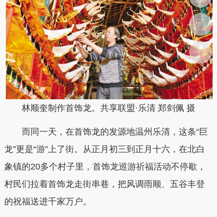
林顺奎制作首饰龙。共享联盟·乐清 郑剑佩 摄
而同一天，在首饰龙的发源地温州乐清，这条“巨
龙”更是“游”上了街。从正月初三到正月十六，在北白
象镇的20多个村子里，首饰龙巡游祈福活动不停歇，
村民们拉着首饰龙走街串巷，把风调雨顺、五谷丰登
的祝福送进千家万户。