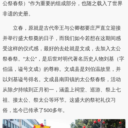
公祭春祭）”作为重要的组成部分，也随之载入了世界
非遗的史册。
立春，原就是古代帝王与公卿都要庄严直立迎接
并举行盛大祭奠的日子，而我们如今若想在这期间感
受这样的仪式感，最好的去处就是文成，去加入太公
祭春祭。“太公”，是后世对明代著名历史人物刘基（字
伯温，谥号文成）的尊称。文成县是刘伯温故里，并
以刘基谥号得名。文成县南田镇的太公祭春祭，活动
从除夕持续到正月初一，涵盖上祠堂、巡游、祭上七
祖、接太公、祭太公等环节。这盛大的祭祀礼仪习
俗，迄今已传承了500多年。