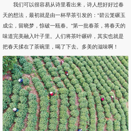
我们可以很容易从诗里看出来，诗人想好好过春
天的想法，最初就是由一杯早茶引发的：“碧云笼碾玉
成尘，留晓梦，惊破一瓯春。”第一批春茶，将春天的
味道完美融入叶子里。人们将茶叶碾碎，其实也就是
把春天揉在了茶碗里，喝了下去。多美的滋味啊！