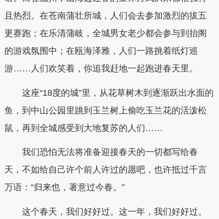
且热烈。在苍南蒲壮所城，人们会去参加激烈的拔五
更赛跑；在乐清蒲岐，全城男女老少都会参与到抬阁
的游戏氛围中；在瓯海泽雅，人们一路挑着纸灯巡
游……人们欢笑着，你追我赶地一起跑进春天里。
这座“18度的城”里，从花草树木到逐渐跃出水面的
鱼，到中山公园里跳到玉兰树上偷吃玉兰花的活泼松
鼠，再到全城感受到大地复苏的人们……
我们恐怕无法将准备迎接春天的一切都写给春
天，不如给自己许个前人许过的愿吧，也许抵过千言
万语：“归来也，著意过今春。”
这个春天，我们好好过。这一年，我们好好过。