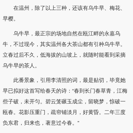
在温州，除了以上三种，还该有乌牛早、梅花、
早樱。
乌牛早，最正宗的场地自然在瓯江畔的永嘉乌
牛，不过现今，其实温州各大茶山都有引种乌牛早。
立春过后不久，低海拔的山坡上，就随时能看到采摘
乌牛早的茶人。
此番景象，引用李清照的词，最是贴切，毕竟她
早已拟好这首写给春天的诗：“春到长门春草青，江梅
些子破，未开匀。碧云笼碾玉成尘，留晓梦，惊破一
瓯春。花影压重门，疏帘铺淡月，好黄昏。二年三度
负东君，归来也，著意过今春。”