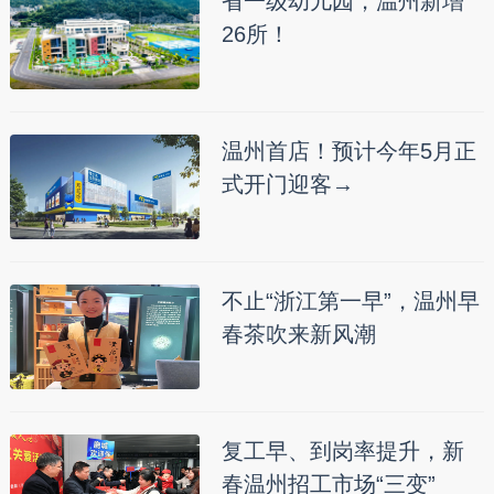
省一级幼儿园，温州新增
26所！
温州首店！预计今年5月正
式开门迎客→
不止“浙江第一早”，温州早
春茶吹来新风潮
复工早、到岗率提升，新
春温州招工市场“三变”