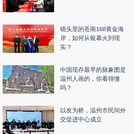
镜头里的苍南168黄金海
岸，如何从银幕火到现
实？
中国现存最早的脉象图是
温州人画的，你看得懂
吗？
以友为桥，温州市民间外
交促进中心成立