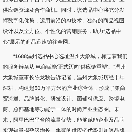
供应链资源及合作商机。同时，该选品中心将充分发
挥数字化优势，运用前沿的AI技术、独特的商品视图
设计以及全方位、个性化的营销服务，助力“选品中
心”展示的商品迅速销往全网。
“1688温州选品中心选址温州大象城，标志着我们
的服务链条从‘电商赋能’正式迈向‘供应链重塑’。”温州
大象城董事长陈龙秋告诉记者，温州大象城历经十年
深耕，构建起50万平方米的产业综合体，形成了集商
贸流通、品牌孵化、研发设计、面辅料供应、跨境电
商、总部基地等功能于一体的时尚产业生态圈。未
来，阿里巴巴平台的流量优势，能够赋能企业及品牌
实现销量指数级增长，集聚的供应链优势则加速品牌