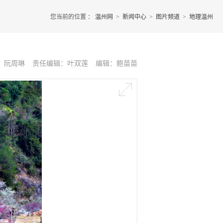
您当前的位置 ：
温州网
>
新闻中心
>
图片频道
>
地理温州
：阮周琳
责任编辑：叶双莲
编辑：鲍苗苗