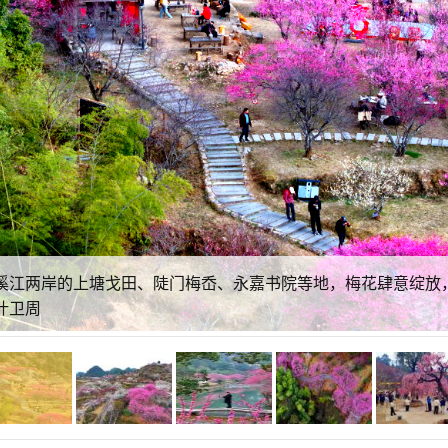
溪江两岸的上塘戈田、陡门梅岙、永嘉书院等地，梅花肆意绽放
叶卫周