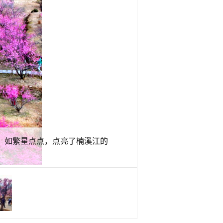
，如繁星点点，点亮了楠溪江的