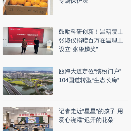
专属保护法
鼓励科研创新！温籍院士
张淑仪捐赠百万在温理工
设立“张肇麟奖”
瓯海大道定位“缤纷门户”
104国道转型“生态长廊”
记者走近“星星”的孩子 用
爱心浇灌“迟开的花朵”