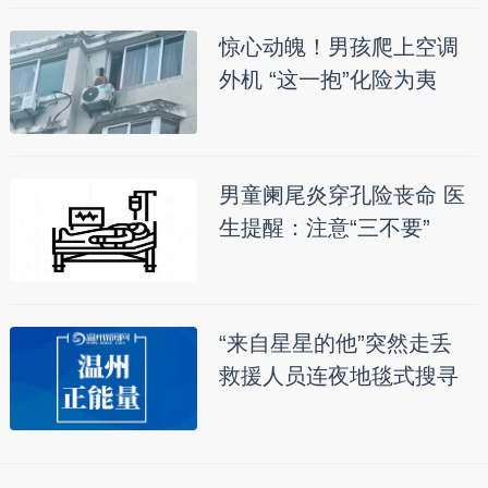
惊心动魄！男孩爬上空调
外机 “这一抱”化险为夷
男童阑尾炎穿孔险丧命 医
生提醒：注意“三不要”
“来自星星的他”突然走丢
救援人员连夜地毯式搜寻