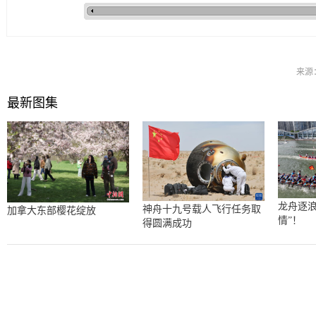
来源
最新图集
龙舟逐浪
神舟十九号载人飞行任务取
加拿大东部樱花绽放
情”！
得圆满成功