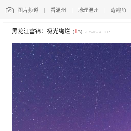
图片频道
看温州
地理温州
奇趣角
1
黑龙江富锦：极光绚烂
（
/3）
2025-05-04 10:12