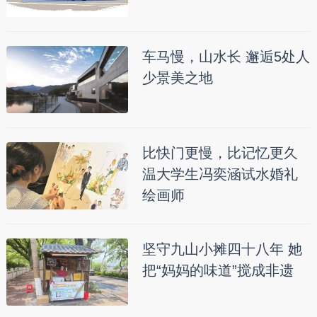
车马慢，山水长 邂逅5处人
少景美之地
比快门更慢，比记忆更久
温大学生冯奕涵试水婚礼
绘画师
坚守九山小摊四十八年 她
把“妈妈的味道”搅成非遗