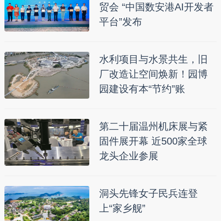
贸会 “中国数安港AI开发者
平台”发布
水利项目与水景共生，旧
厂改造让空间焕新！园博
园建设有本“节约”账
第二十届温州机床展与紧
固件展开幕 近500家全球
龙头企业参展
洞头先锋女子民兵连登
上“家乡舰”