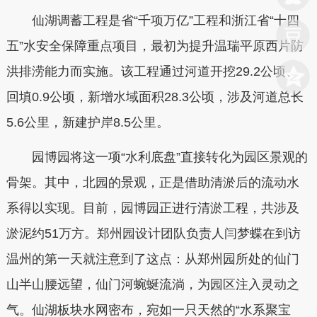
仙湖调蓄工程是省“千项万亿”工程和浙江省“十四
五”水安全保障重点项目，最初为提升温瑞平原西片防
洪排涝能力而实施。该工程通过河道开挖29.2公顷、
回填0.9公顷，新增水域面积28.3公顷，涉及河道总长
5.6公里，新建护岸8.5公里。
园博园将这一项“水利底盘”直接转化为园区景观的
骨架。其中，北园的景观，正是借助清淤后的流动水
系得以实现。目前，园博园正进行清淤工程，共涉及
淤泥约51万方。郑州园设计团队负责人闫梦蝶在到访
温州的第一天就注意到了这点：从郑州园所处的仙门
山半山腰远望，仙门河蜿蜒流淌，为园区注入灵动之
气。仙湖板块水网密布，宛如一只天然的“水系聚宝