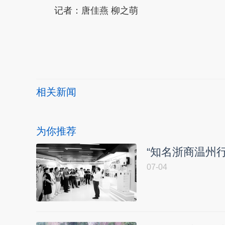
记者：唐佳燕 柳之萌
本文转自：
温州新闻网 66wz.com
相关新闻
为你推荐
“知名浙商温州行
07-04