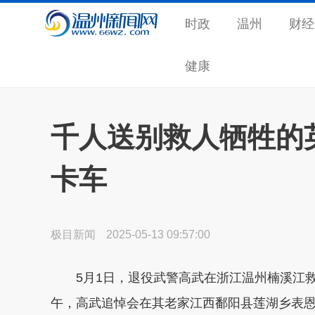
时政
温州
财经
健康
千人送别救人牺牲的
卡车
极目新闻
2025-05-13 09:57:00
5月1日，退役武警高武在浙江温州楠溪江救一
午，高武追悼会在其老家江西鄱阳县莲湖乡表