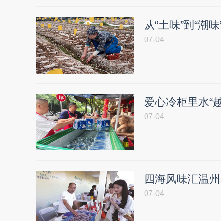
从“土味”到“潮
07-04
爱心冷柜里水“
07-04
四海风味汇温州 
07-04