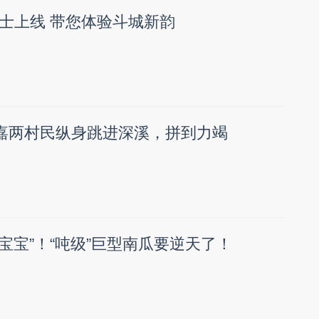
士上线 带您体验斗城新韵
永嘉两村民纵身跳进深溪，拼到力竭
小宝宝”！“吨级”巨型南瓜要逆天了！