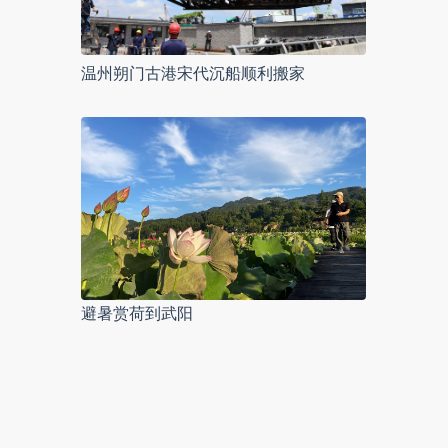
温州朔门古港宋代沉船顺利搬家
避暑赏荷到武阳