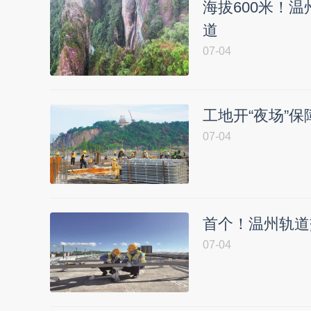
海拔600米！
道
07-04
工地开“夜场”保
07-04
首个！温州轨道
07-04