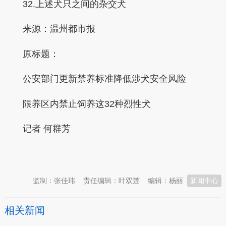
32.上述犬只之间的杂交犬
来源：温州都市报
原标题：
公安部门更新禁养标准降低涉犬安全风险
限养区内禁止饲养这32种烈性犬
记者 何群芳
本文转自：
温州新闻网 66wz.com
监制：张佳玮
责任编辑：叶双莲
编辑：杨丽
新闻中心
相关新闻