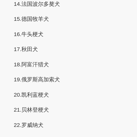
14.法国波尔多獒犬
15.德国牧羊犬
16.牛头梗犬
17.秋田犬
18.阿富汗猎犬
19.俄罗斯高加索犬
20.凯利蓝梗犬
21.贝林登梗犬
22.罗威纳犬