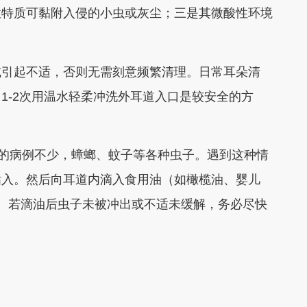
性特质可黏附入侵的小虫或灰尘；三是其微酸性环境
引起不适，否则无需刻意频繁清理。日常耳朵清
1-2次用温水轻柔冲洗外耳道入口是较安全的方
的病例不少，蟑螂、蚊子等各种虫子。遇到这种情
钻入。然后向耳道内滴入食用油（如橄榄油、婴儿
钟。若滴油后虫子未被冲出或不适未缓解，务必尽快