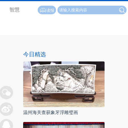
智慧
读报
今日精选
温州海关查获象牙浮雕璧画