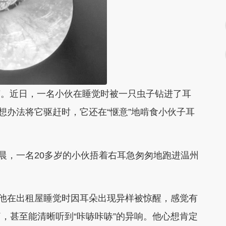
节。近日，一名小伙在睡觉时被一只虫子钻进了耳
想办法将它驱赶时，它还在“惬意”地啃食小伙子耳
晨，一名20多岁的小伙捂着右耳急匆匆地跑进温州
他在出租屋睡觉时因耳朵出现异样被惊醒，感觉有
，甚至能清晰听到“咔哧咔哧”的异响。他心想肯定