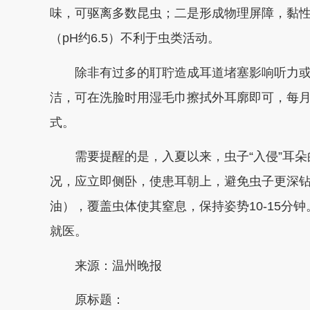
味，可驱离多数昆虫；二是形成物理屏障，黏
（pH约6.5）不利于虫类活动。
除非有过多的耵聍造成耳道堵塞影响听力或
洁，可在洗脸时用湿毛巾擦拭外耳廓即可，每月
式。
需要提醒的是，入夏以来，虫子“入侵”耳朵
况，应立即侧卧，使患耳朝上，避免虫子更深
油），覆盖虫体使其窒息，保持姿势10-15分
就医。
来源：温州晚报
原标题：