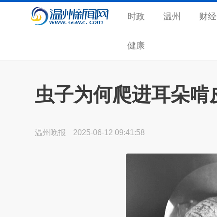
时政
温州
财经
健康
虫子为何爬进耳朵啃
温州晚报
2025-06-12 09:41:58