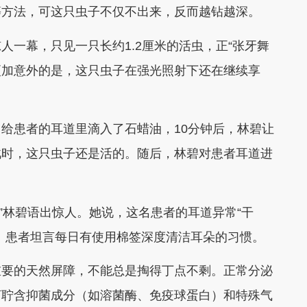
等方法，可这只虫子不仅不出来，反而越钻越深。
幕，只见一只长约1.2厘米的活虫，正“张牙舞
人更加意外的是，这只虫子在强光照射下还在继续享
患者的耳道里滴入了石蜡油，10分钟后，林碧让
此时，这只虫子还是活的。随后，林碧对患者耳道进
”林碧语出惊人。她说，这名患者的耳道异常“干
。患者坦言每日有使用棉签深度清洁耳朵的习惯。
要的天然屏障，不能总是掏得丁点不剩。正常分泌
耵聍含抑菌成分（如溶菌酶、免疫球蛋白）和特殊气