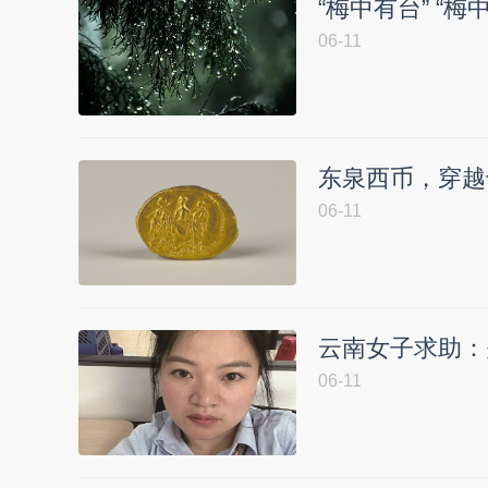
“梅中有台” “
06-11
东泉西币，穿越
06-11
云南女子求助：
06-11