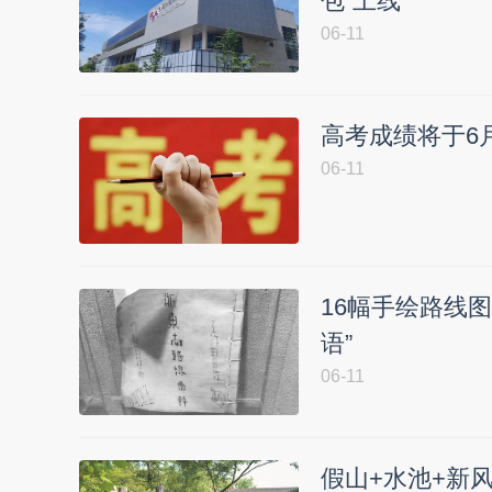
包”上线
06-11
高考成绩将于6
06-11
16幅手绘路线图
语”
06-11
假山+水池+新风