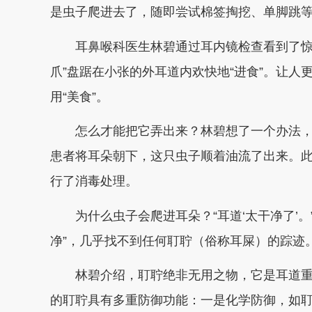
是虫子爬进去了，随即尝试棉签掏挖、单脚跳
耳鼻喉科医生林碧通过耳内镜检查看到了惊人一
爪”盘踞在小张的外耳道内欢快地“进食”。让
用“美食”。
怎么才能把它弄出来？林碧想了一个办法，给
患者将耳朵朝下，这只虫子顺着油流了出来。
行了消毒处理。
为什么虫子会爬进耳朵？“耳道‘太干净了’。
净”，几乎找不到任何耵聍（俗称耳屎）的踪迹
林碧介绍，耵聍绝非无用之物，它是耳道重
的耵聍具有多重防御功能：一是化学防御，如