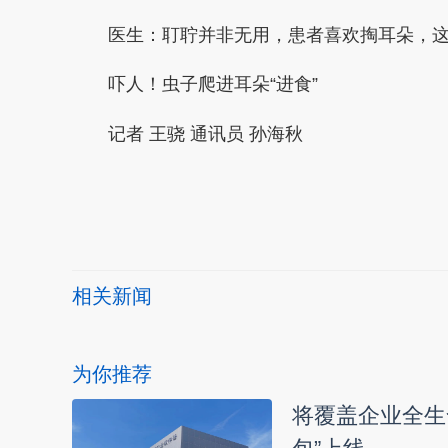
医生：耵聍并非无用，患者喜欢掏耳朵，这让
吓人！虫子爬进耳朵“进食”
记者 王骁 通讯员 孙海秋
本文转自：
温州新闻网 66wz.com
相关新闻
为你推荐
将覆盖企业全生