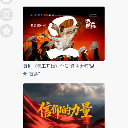
舞剧《天工开物》全员“轻功大师”温
州“首跳”