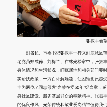
张振丰看
副省长、市委书记张振丰一行来到鹿城区
老党员郑成德、刘梅兰。在林光松家中，张振
身体情况和生活状况，叮嘱属地和相关部门要
实帮扶政策，千方百计解难题，让困难党员感
丰为两位老同志颁发“光荣在党50年”纪念章
身社区建设、服务基层群众的奉献精神。张振
的优良作风、光荣传统和敬业爱岗精神值得我