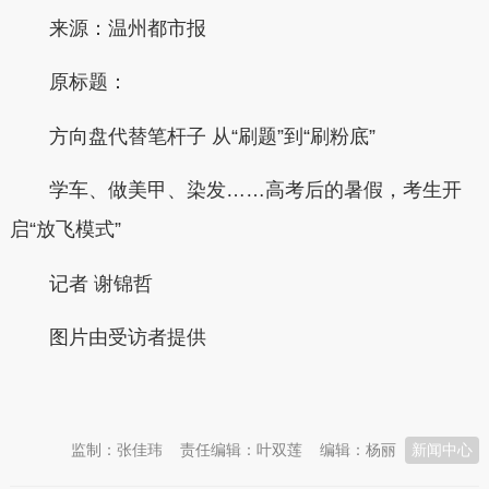
来源：温州都市报
原标题：
方向盘代替笔杆子 从“刷题”到“刷粉底”
学车、做美甲、染发……高考后的暑假，考生开
启“放飞模式”
记者 谢锦哲
图片由受访者提供
本文转自：
温州新闻网 66wz.com
监制：张佳玮
责任编辑：叶双莲
编辑：杨丽
新闻中心