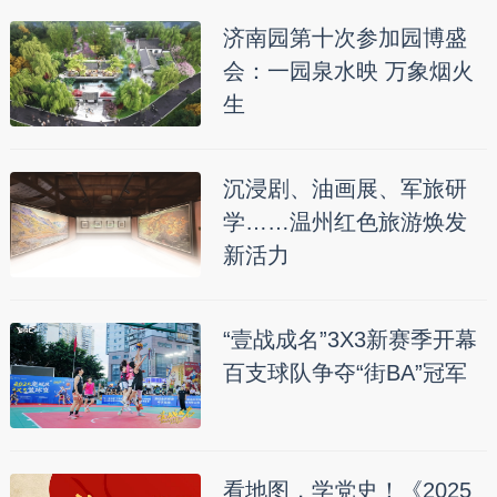
济南园第十次参加园博盛
会：一园泉水映 万象烟火
生
沉浸剧、油画展、军旅研
学……温州红色旅游焕发
新活力
“壹战成名”3X3新赛季开幕
百支球队争夺“街BA”冠军
看地图，学党史！《2025