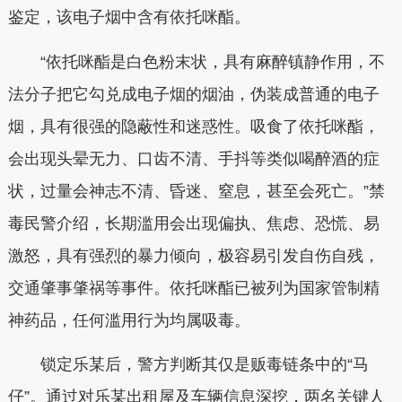
鉴定，该电子烟中含有依托咪酯。
“依托咪酯是白色粉末状，具有麻醉镇静作用，不
法分子把它勾兑成电子烟的烟油，伪装成普通的电子
烟，具有很强的隐蔽性和迷惑性。吸食了依托咪酯，
会出现头晕无力、口齿不清、手抖等类似喝醉酒的症
状，过量会神志不清、昏迷、窒息，甚至会死亡。”禁
毒民警介绍，长期滥用会出现偏执、焦虑、恐慌、易
激怒，具有强烈的暴力倾向，极容易引发自伤自残，
交通肇事肇祸等事件。依托咪酯已被列为国家管制精
神药品，任何滥用行为均属吸毒。
锁定乐某后，警方判断其仅是贩毒链条中的“马
仔”。通过对乐某出租屋及车辆信息深挖，两名关键人