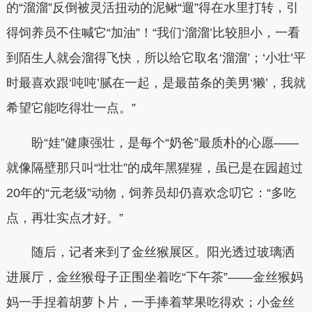
的“溜溜”反倒被灵活扭动的泥鳅“遛”得在水里打转，引
得饲养员不住喊它“加油”！“我们‘溜溜’比较胆小，一看
到陌生人就会溜得飞快，所以给它取名‘溜溜’；‘小壮’平
时最喜欢跟‘吨吨’腻在一起，是最苗条的美男‘獭’，我就
希望它能吃得壮一点。”
盼“娃”健康强壮，是每个“奶爸”最质朴的心愿——
就像隔壁那只叫“壮壮”的成年黑猩猩，虽已是在园超过
20年的“元老级”动物，饲养员却仍喜欢念叨它：“多吃
点，再壮实点才好。”
随后，记者来到了金丝猴展区。阳光透过玻璃洒
进展厅，金丝猴母子正围坐着吃“下午茶”——金丝猴妈
妈一手捏着胡萝卜片，一手捧着苹果吃得欢；小金丝