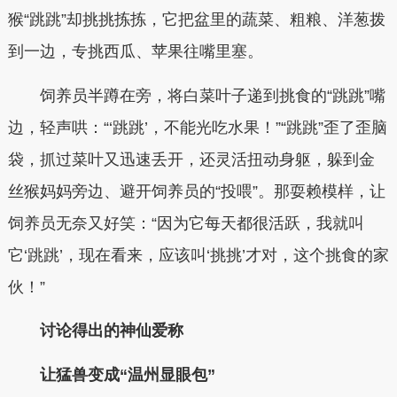
猴“跳跳”却挑挑拣拣，它把盆里的蔬菜、粗粮、洋葱拨
到一边，专挑西瓜、苹果往嘴里塞。
饲养员半蹲在旁，将白菜叶子递到挑食的“跳跳”嘴
边，轻声哄：“‘跳跳’，不能光吃水果！”“跳跳”歪了歪脑
袋，抓过菜叶又迅速丢开，还灵活扭动身躯，躲到金
丝猴妈妈旁边、避开饲养员的“投喂”。那耍赖模样，让
饲养员无奈又好笑：“因为它每天都很活跃，我就叫
它‘跳跳’，现在看来，应该叫‘挑挑’才对，这个挑食的家
伙！”
讨论得出的神仙爱称
让猛兽变成“温州显眼包”