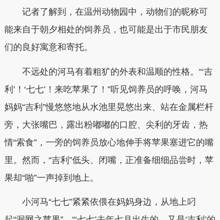
记者了解到，在温州动物园中，动物们的昵称可
能来自于朝夕相处的饲养员，也可能是出于市民朋友
们的良好寓意和寄托。
不远处的河马有着粗犷的外表和温顺的性格。“‘吉
利’！‘七七’！来吃苹果了！”听见饲养员的呼唤，河马
妈妈“吉利”慢悠悠地从水池里晃悠出来、站在金属栏杆
旁，大张嘴巴，露出粉嘟嘟的口腔、尖利的牙齿，热
情“索食”，一旁的饲养员放心地伸手将苹果塞进它的嘴
里。然而，“吉利”低头、闭嘴，正准备细细品尝时，苹
果却“啪”一声掉到地上。
小河马“七七”紧紧依偎在妈妈身边，从地上叼
起“漏网之苹果”。“‘七七’去年七月出生的，又是‘吉利’的