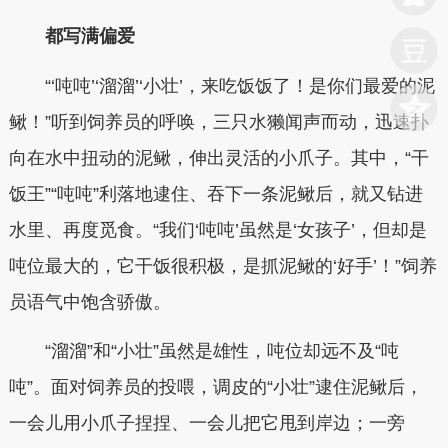
都写满偏爱
“‘吨吨’‘溜溜’‘小壮’，来吃饭饭了！是你们最爱的泥
鳅！”听到饲养员的呼唤，三只水獭闻声而动，迅速扑
向在水中扭动的泥鳅，伸出灵活的小爪子。其中，“干
饭王”“吨吨”利落地逮住、吞下一条泥鳅后，就又钻进
水里、再度觅食。“我们‘吨吨’虽然是‘女孩子’，但却是
吨位最大的，它干饭很积极，是抓泥鳅的‘好手’！”饲养
员语气中饱含骄傲。
“溜溜”和“小壮”虽然是雄性，吨位却远不及“吨
吨”。面对饲养员的投喂，调皮的“小壮”逮住泥鳅后，
一会儿用小爪子捏捏、一会儿把它甩到岸边；一旁