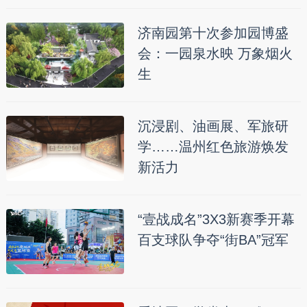
济南园第十次参加园博盛
会：一园泉水映 万象烟火
生
沉浸剧、油画展、军旅研
学……温州红色旅游焕发
新活力
“壹战成名”3X3新赛季开幕
百支球队争夺“街BA”冠军