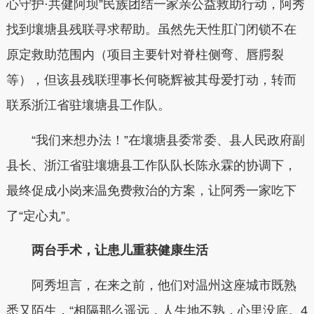
心守护·共健阿坝”民族团结一家亲公益救助行动，阿秀
找到壤塘县残联寻求帮助。虽然先天性肛门闭锁不在
原定救助范围内（项目主要针对脊柱侧弯、唇腭裂
等），但该县残联理事长何晓辉被其母爱打动，转而
联系浙江省驻壤塘县工作队。
“我们来想办法！”在壤塘县委常委、县人民政府副
县长、浙江省驻壤塘县工作队队长陈永霖的协调下，
最终促成小岗来温免费救治的方案，让阿秀一家吃下
了“定心丸”。
两台手术，让患儿重获健康生活
阿秀坦言，在来之前，他们对温州这座城市既熟
悉又陌生，“相隔那么遥远，人生地不熟，心里没底。4