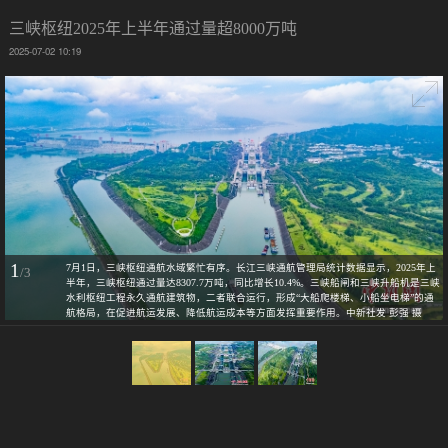
三峡枢纽2025年上半年通过量超8000万吨
2025-07-02 10:19
1
7月1日，三峡枢纽通航水域繁忙有序。长江三峡通航管理局统计数据显示，2025年上
/3
半年，三峡枢纽通过量达8307.7万吨，同比增长10.4%。三峡船闸和三峡升船机是三峡
水利枢纽工程永久通航建筑物，二者联合运行，形成“大船爬楼梯、小船坐电梯”的通
航格局，在促进航运发展、降低航运成本等方面发挥重要作用。中新社发 彭强 摄