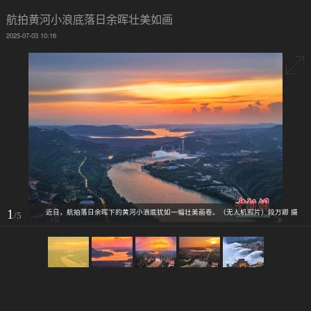
航拍黄河小浪底落日余晖壮美如画
2025-07-03 10:16
1
近日，航拍落日余晖下的黄河小浪底犹如一幅壮美画卷。（无人机照片）段万卿 摄
/5