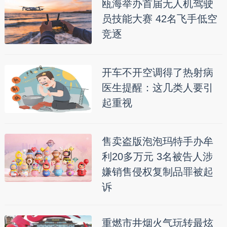
瓯海举办首届无人机驾驶
员技能大赛 42名飞手低空
竞逐
开车不开空调得了热射病
医生提醒：这几类人要引
起重视
售卖盗版泡泡玛特手办牟
利20多万元 3名被告人涉
嫌销售侵权复制品罪被起
诉
重燃市井烟火气玩转最炫