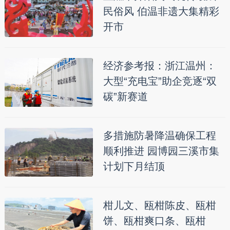
民俗风 伯温非遗大集精彩
开市
经济参考报：浙江温州：
大型“充电宝”助企竞逐“双
碳”新赛道
多措施防暑降温确保工程
顺利推进 园博园三溪市集
计划下月结顶
柑儿文、瓯柑陈皮、瓯柑
饼、瓯柑爽口条、瓯柑