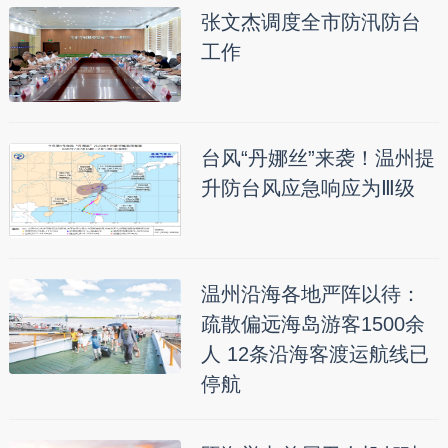
张文杰调度全市防汛防台
工作
台风“丹娜丝”来袭！温州提
升防台风应急响应为Ⅲ级
温州沿海各地严阵以待：
疏散偏远海岛游客1500余
人 12条沿海客渡运航线已
停航