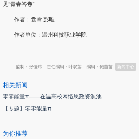
见“青春答卷”
作者：
袁雪 彭唯
作者单位：
温州科技职业学院
本文转自：
温州新闻网 66wz.com
监制：张佳玮
责任编辑：叶双莲
编辑：鲍苗苗
新闻中心
相关新闻
零零能量π——在温高校网络思政资源池
【专题】零零能量π
为你推荐