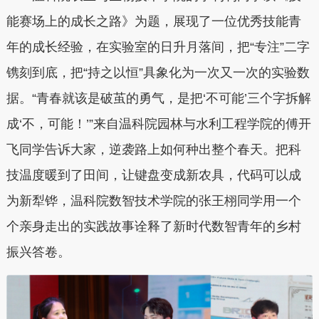
能赛场上的成长之路》为题，展现了一位优秀技能青
年的成长经验，在实验室的日升月落间，把“专注”二字
镌刻到底，把“持之以恒”具象化为一次又一次的实验数
据。“青春就该是破茧的勇气，是把‘不可能’三个字拆解
成‘不，可能！’”来自温科院园林与水利工程学院的傅开
飞同学告诉大家，逆袭路上如何种出整个春天。把科
技温度暖到了田间，让键盘变成新农具，代码可以成
为新犁铧，温科院数智技术学院的张王栩同学用一个
个亲身走出的实践故事诠释了新时代数智青年的乡村
振兴答卷。