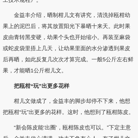
金益丰介绍，晒制柑儿文有讲究，清洗掉瓯柑幼
果上的泥巴后，将其放置阳光下暴晒十来天。此时果
皮由青转黑变硬，幼果个头也开始缩小。再装至麻袋
或蛇皮袋里捂上几天，让幼果里面的水分渗透到果皮
后再晒，如此反复几次次才算完成。一般5公斤左右鲜
果，才能晒1公斤柑儿文。
把瓯柑“玩”出更多花样
柑儿文做成了，金益丰的脚步却停不下来，他想
把瓯柑“玩”出更多的花样。这时，他想到了瓯柑陈皮。
“新会陈皮能‘出圈’，瓯柑陈皮也可以。”下定主意