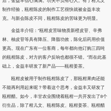
后，金益丰信心满满。功夫不负有心人。有了柑儿文
制作经验，瓯柑陈皮的制作工艺很快就被金益丰攻
克。与新会陈皮不同，瓯柑陈皮的苦味更为明显。
金益丰介绍：“瓯柑皮苦味物质新橙皮苷、辛弗
林、柚皮苷等具有降压、降脂功效，陈化后药用价值
更高。现在广东有一位客商，每年都向他订购三四吨
的瓯柑陈皮，对方的客户反响也都很不错。”而在此基
础上，金益丰研发了新产品——瓯柑姜茶。
瓯柑皮被用于制作瓯柑陈皮了，那瓯柑果肉还能
不能再利用起来呢？带着这个思考，金益丰又研发了
瓯柑醋。如今，丰甘农业围绕着瓯柑一共开发出了8个
衍生品，除了柑儿文、瓯柑陈皮、瓯柑姜茶、瓯柑醋