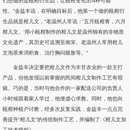
们想做的是瓯柑衍生品，让瓯柑变化出N种可能
性。”金益丰说，在明确目标后，他第一个做的瓯柑衍
生品就是柑儿文，“老温州人常说：‘五月瓯柑青，六月
柑儿文。’用小瓯柑制作的柑儿文是温州独有的非物质
文化遗产，其历史可追溯至南宋。老温州人常用柑儿
文泡茶来消积食、治疗胸闷腹胀等。”
金益丰决定要把柑儿文作为丰甘农业的一款主打
产品，但他发现以前掌握的民间柑儿文制作工艺有瑕
疵。巧的是，当时与他合作的一家配送公司的负责人
小时候跟着家人学过，他便虚心求教。同时，他也向
瓯柑种植户讨教，经多次反复实践，金益丰一点点完
善提升“柑儿文”的传统制作工艺，并编制了《柑儿文加
工技术规程》。