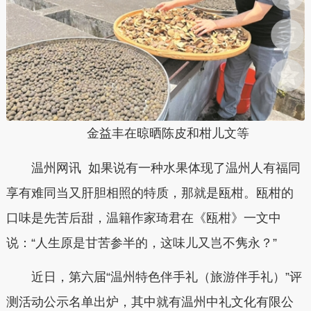
金益丰在晾晒陈皮和柑儿文等
温州网讯 如果说有一种水果体现了温州人有福同
享有难同当又肝胆相照的特质，那就是瓯柑。瓯柑的
口味是先苦后甜，温籍作家琦君在《瓯柑》一文中
说：“人生原是甘苦参半的，这味儿又岂不隽永？”
近日，第六届“温州特色伴手礼（旅游伴手礼）”评
测活动公示名单出炉，其中就有温州中礼文化有限公