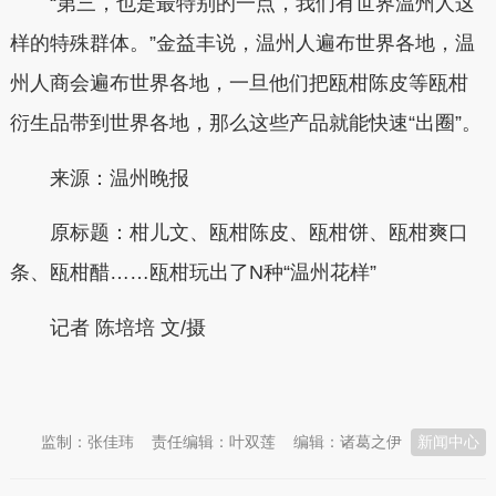
“第三，也是最特别的一点，我们有世界温州人这
样的特殊群体。”金益丰说，温州人遍布世界各地，温
州人商会遍布世界各地，一旦他们把瓯柑陈皮等瓯柑
衍生品带到世界各地，那么这些产品就能快速“出圈”。
来源：温州晚报
原标题：柑儿文、瓯柑陈皮、瓯柑饼、瓯柑爽口
条、瓯柑醋……瓯柑玩出了N种“温州花样”
记者 陈培培 文/摄
本文转自：
温州新闻网 66wz.com
监制：张佳玮
责任编辑：叶双莲
编辑：诸葛之伊
新闻中心