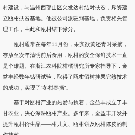
村建设，与温州西部山区欠发达村结对扶贫，斥资建
立瓯柑扶贫基地。他被公司派驻到基地，负责相关管
理工作，由此和瓯柑结下缘分。
瓯柑通常在每年11月份，果实欲黄还青时采摘，
存放至次年清明前后食用，瓯柑的安全保鲜技术一直
是个难题。在浙江农科院柑橘研究所专家指导下，金
益丰经数年钻研试验，取得了瓯柑留树挂果完熟技术
的成功，实现了“冬柑春摘”。
基于对瓯柑产业的热爱与执着，金益丰成立了丰
甘农业，决心深耕瓯柑产业。多年来，金益丰开发并
提升瓯柑衍生品——柑儿文、瓯柑饼及瓯柑陈皮的制