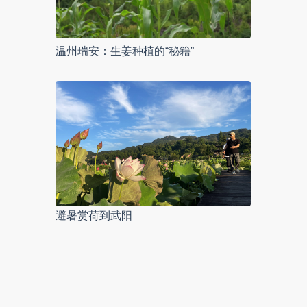
温州瑞安：生姜种植的“秘籍”
避暑赏荷到武阳