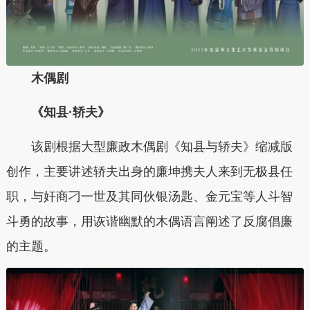
木偶
剧
《
知县·轿夫
》
该剧根据大型廉政木偶剧《知县与轿夫》缩减版
创作，主要讲述轿夫出身的廉坤携夫人来到无极县任
职，与奸商刁一世及其同伙银汤匙、金元宝等人斗智
斗勇的故事，用诙谐幽默的木偶语言阐述了反腐倡廉
的主题。