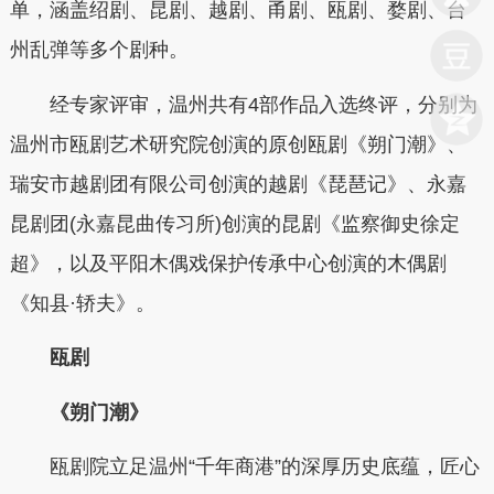
单，涵盖绍剧、昆剧、越剧、甬剧、瓯剧、婺剧、台
州乱弹等多个剧种。
经专家评审，温州共有4部作品入选
终评
，
分别为
温州市瓯剧艺术研究院创演的原创瓯剧《朔门潮》、
瑞安市越剧团有限公司创演的越剧《琵琶记》、
永嘉
昆剧团(永嘉昆曲传习所)创演的昆剧《监察御史徐定
超》，以及平阳木偶戏保护传承中心创演的木偶剧
《知县·轿夫》
。
瓯剧
《朔门潮》
瓯剧院立足温州“千年商港”的深厚历史底蕴，匠心