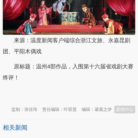
来源：温度新闻客户端综合浙江文旅、永嘉昆剧
团、平阳木偶戏
原标题：
温州4部作品，入围第十六届省戏剧大赛
终评！
本文转自：
温州新闻网 66wz.com
监制：张佳玮
责任编辑：叶双莲
编辑：诸葛之伊
新闻中心
相关新闻