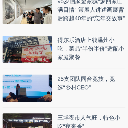
95岁画家金家骥“梦回家山
满目情” 策展人讲述画展背
后跨越40年的“忘年交故事”
得尔乐酒店上线温州小
吃，菜品“半份半价”适配小
家庭聚餐
25支团队同台竞技，竞
选“乡村CEO”
三垟夜市人气旺，特色小
吃“夜来香”