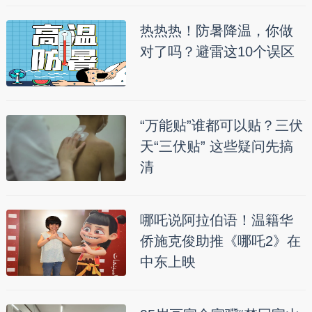
热热热！防暑降温，你做
对了吗？避雷这10个误区
“万能贴”谁都可以贴？三伏
天“三伏贴” 这些疑问先搞
清
哪吒说阿拉伯语！温籍华
侨施克俊助推《哪吒2》在
中东上映