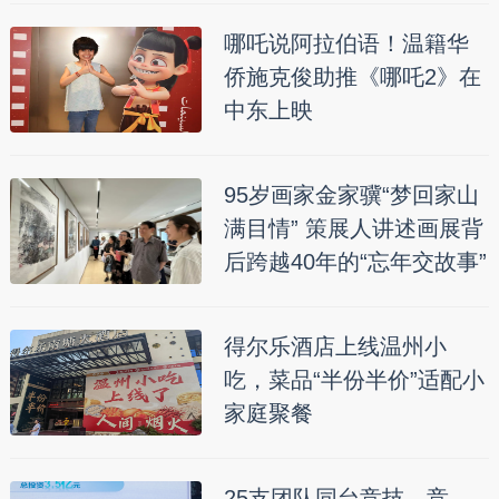
哪吒说阿拉伯语！温籍华
侨施克俊助推《哪吒2》在
中东上映
95岁画家金家骥“梦回家山
满目情” 策展人讲述画展背
后跨越40年的“忘年交故事”
得尔乐酒店上线温州小
吃，菜品“半份半价”适配小
家庭聚餐
25支团队同台竞技，竞