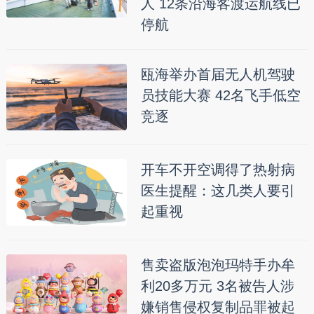
人 12条沿海客渡运航线已
停航
瓯海举办首届无人机驾驶
员技能大赛 42名飞手低空
竞逐
开车不开空调得了热射病
医生提醒：这几类人要引
起重视
售卖盗版泡泡玛特手办牟
利20多万元 3名被告人涉
嫌销售侵权复制品罪被起