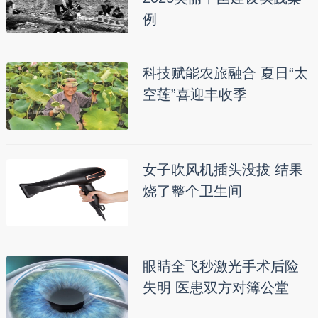
例
科技赋能农旅融合 夏日“太
空莲”喜迎丰收季
女子吹风机插头没拔 结果
烧了整个卫生间
眼睛全飞秒激光手术后险
失明 医患双方对簿公堂