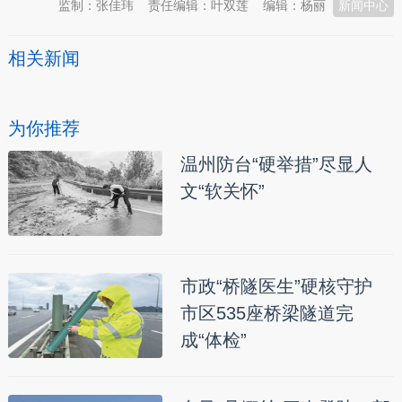
监制：张佳玮
责任编辑：叶双莲
编辑：杨丽
新闻中心
相关新闻
为你推荐
温州防台“硬举措”尽显人
文“软关怀”
市政“桥隧医生”硬核守护
市区535座桥梁隧道完
成“体检”