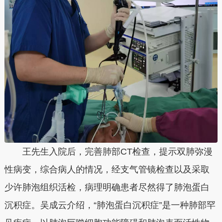
王先生入院后，完善肺部CT检查，提示双肺弥漫
性病变，综合病人的情况，经支气管镜检查以及采取
少许肺泡组织活检，病理明确患者尽然得了肺泡蛋白
沉积症。吴成云介绍，“肺泡蛋白沉积症”是一种肺部罕