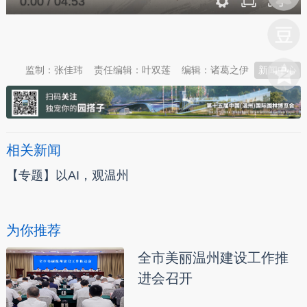
0:00
/
04:53
本文转自：
温州新闻网 66wz.com
监制：张佳玮
责任编辑：叶双莲
编辑：诸葛之伊
新闻中心
相关新闻
【专题】以AI，观温州
为你推荐
全市美丽温州建设工作推
进会召开