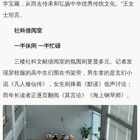
学宝藏，从而去传承和弘扬中华优秀传统文化。”王女
士坦言。
社科借阅室
一半休闲 一半忙碌
三楼社科文献借阅室的氛围则更显多元。记者发
现穿校服的高中生们围在书架旁，男生拿的是玄幻小
说《凡人修仙传》，女生则捧着《默读》低声讨论；
而年长读者正逐页翻阅《莫言论》《海上钢琴师》。