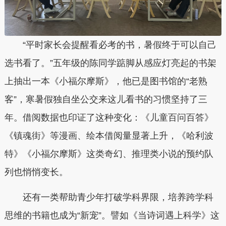
“平时家长会提醒看必考的书，暑假终于可以自己
选书看了。”五年级的陈同学踮脚从感应灯亮起的书架
上抽出一本《小福尔摩斯》，他已是图书馆的“老熟
客”，寒暑假独自坐公交来这儿看书的习惯坚持了三
年。借阅数据也印证了这种变化：《儿童百问百答》
《镇魂街》等漫画、绘本借阅量显著上升，《哈利波
特》《小福尔摩斯》这类奇幻、推理类小说的预约队
列也悄悄变长。
还有一类帮助青少年打破学科界限，培养跨学科
思维的书籍也成为“新宠”。譬如《当诗词遇上科学》这