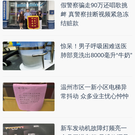
假警察骗走90万还唱歌挑
衅 真警察挂断视频紧急冻
结赃款
惊呆！男子呼吸困难送医
肺部竟洗出8000毫升“牛奶”
温州市区一新小区电梯异
常抖动 众多业主忧心忡忡
新车发动机故障灯频亮一