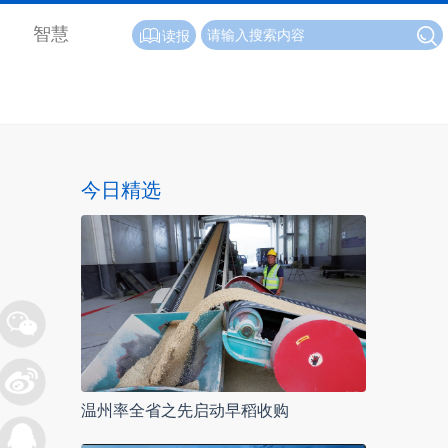
智慧
读报
今日精选
温州率全省之先启动早稻收购