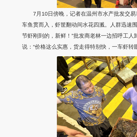
7月10日傍晚，记者在温州市水产批发交易
车鱼贯而入，虾筐翻动间水花四溅。人群迅速围
节虾刚到的，新鲜！”批发商老林一边招呼工人
说：“价格这么实惠，货走得特别快，一车虾转