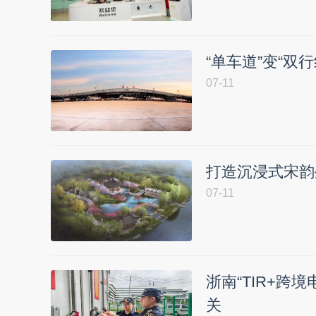
“单车道”变“
07-11
打造沉浸式宋韵
07-11
浙南“TIR+跨
关