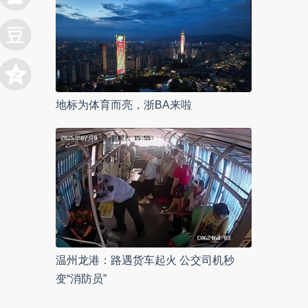
地标为体育而亮，浙BA来啦
温州龙港：路遇货车起火 公交司机秒
变“消防员”