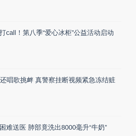
call！第八季“爱心冰柜”公益活动启动
万还唱歌挑衅 真警察挂断视频紧急冻结赃
难送医 肺部竟洗出8000毫升“牛奶”