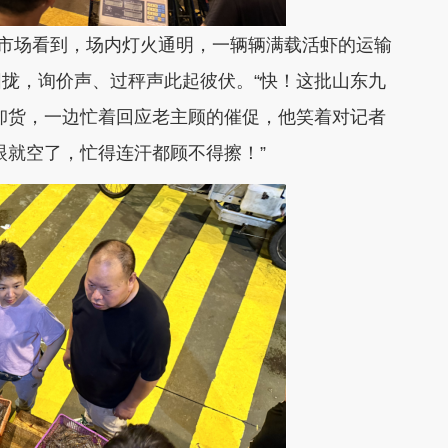
市场看到，场内灯火通明，一辆辆满载活虾的运输
拢，询价声、过秤声此起彼伏。“快！这批山东九
卸货，一边忙着回应老主顾的催促，他笑着对记者
眼就空了，忙得连汗都顾不得擦！”