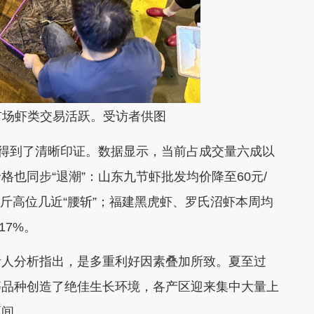
市场虾类交易活跃。受访者供图
得到了清晰印证。数据显示，当前占成交量六成以
价格
也
同步“退潮”：
山东九节虾批发均价降至60元/
元/斤高位几近“腰斩”；福建黑虎虾、罗氏沼虾本周均
17%
。
人分析指出，是多重利好因素叠加所致。夏至过
等品种创造了绝佳生长环境，各产区迎来集中大量上
区间。