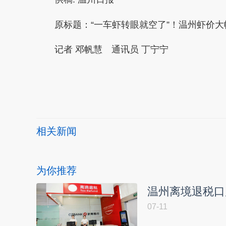
原标题：
“一车虾转眼就空了”！温州虾价大幅
记者
邓帆慧
通讯员
丁宁宁
本文转自：
温州新闻网 66wz.com
相关新闻
为你推荐
温州离境退税口
07-11