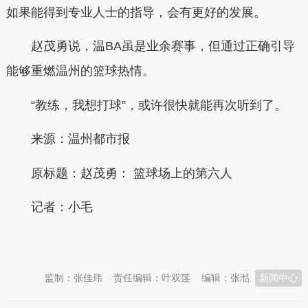
如果能得到专业人士的指导，会有更好的发展。
赵茂勇说，温BA虽是业余赛事，但通过正确引导
能够重燃温州的篮球热情。
“教练，我想打球”，或许很快就能再次听到了。
来源：温州都市报
原标题：赵茂勇： 篮球场上的第六人
记者：小毛
本文转自：
温州新闻网 66wz.com
监制：张佳玮
责任编辑：叶双莲
编辑：张湉
新闻中心