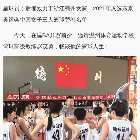
星球员；后者效力于浙江稠州女篮，2021年入选东京
奥运会中国女子三人篮球替补名单。
今天，在温BA开赛前夕，邀请温州体育运动学校
篮球高级教练赵茂勇，畅谈他的篮球人生！