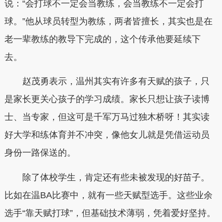
说：“会打球不一定会当教练，会当教练不一定会打
球。”他从球员转型为教练，两者皆擅长，其实也是在
老一辈教练的教导下完成的，这个传承他要延续下
去。
赵茂勇表示，温州其实有许多有天赋的孩子，只
是家长更关心孩子的学习成绩。家长只想让孩子读博
士、当专家，但这可是千军万马过独木桥呀！其实读
好大学和练体育并不冲突，像他女儿就是凭借运动员
身份一路保送的。
除了体校学生，肯定还有些未被发现的好苗子。
比如在温BA比赛中，就有一些天赋型选手。这些业余
选手“靠天赋打球”，但基础技术薄弱，凭着爱好坚持。