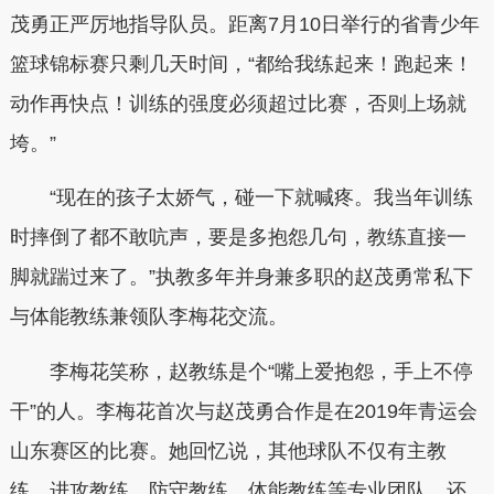
茂勇正严厉地指导队员。距离7月10日举行的省青少年
篮球锦标赛只剩几天时间，“都给我练起来！跑起来！
动作再快点！训练的强度必须超过比赛，否则上场就
垮。”
“现在的孩子太娇气，碰一下就喊疼。我当年训练
时摔倒了都不敢吭声，要是多抱怨几句，教练直接一
脚就踹过来了。”执教多年并身兼多职的赵茂勇常私下
与体能教练兼领队李梅花交流。
李梅花笑称，赵教练是个“嘴上爱抱怨，手上不停
干”的人。李梅花首次与赵茂勇合作是在2019年青运会
山东赛区的比赛。她回忆说，其他球队不仅有主教
练、进攻教练、防守教练、体能教练等专业团队，还