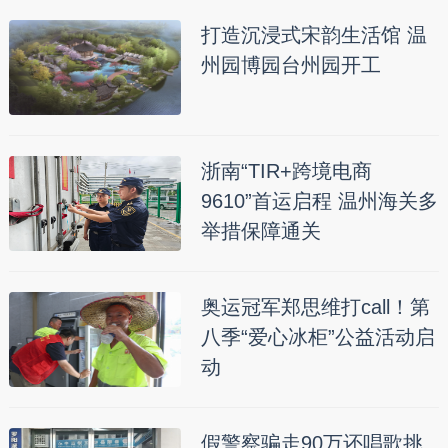
打造沉浸式宋韵生活馆 温
州园博园台州园开工
浙南“TIR+跨境电商
9610”首运启程 温州海关多
举措保障通关
奥运冠军郑思维打call！第
八季“爱心冰柜”公益活动启
动
假警察骗走90万还唱歌挑