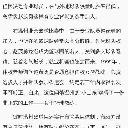
但因缺乏专业球员，在与外地球队较量时胜率很低，
急需像赵茂勇这样有专业背景的选手加入。
在温州业余篮球比赛中，由于专业队员赵茂勇的
加入，他所在的篮球队经常以高分取胜。作为球队核
心，赵茂勇逐渐成为篮球圈的名人，受到多支球队邀
请。随着名气增长，就业机会也随之而来。1999年，
体校老师询问赵茂勇是否愿意担任校女篮教练，负责
选拔人才并带队参加省运会，约定若三年内取得名次
即可转正。自此，这位闯荡温州的“小山东”获得了一份
非正式的工作——女子篮球教练。
彼时温州篮球队还实行市管县队体制，市级并没
有直属篮球队，所有队伍都分布在县（市、区）。赵