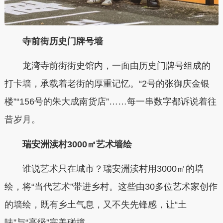
寺前街历史门牌号墙
龙湾寺前街街史馆内，一面由历史门牌号组成的
打卡墙，承载着老街的厚重记忆。“2号的张御庆金银
楼”“156号的朱大成南货店”……每一串数字都诉说着往
昔岁月。
瑞安洲渎村3000㎡艺术墙绘
谁说艺术只在城市？瑞安洲渎村用3000㎡的墙
绘，将“当代艺术”带进乡村。这些由30多位艺术家创作
的墙绘，既有乡土气息，又不失先锋感，让“土
味”与“高级”完美碰撞。