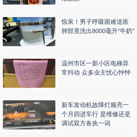
惊呆！男子呼吸困难送医
肺部竟洗出8000毫升“牛奶”
温州市区一新小区电梯异
常抖动 众多业主忧心忡忡
新车发动机故障灯频亮一
个月四进车行 是维修还是
调试双方各执一词