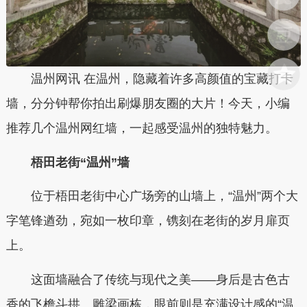
温州网讯 在温州，隐藏着许多高颜值的宝藏打卡
墙，分分钟帮你拍出刷爆朋友圈的大片！今天，小编
推荐几个温州网红墙，一起感受温州的独特魅力。
梧田老街“温州”墙
位于梧田老街中心广场旁的山墙上，“温州”两个大
字笔锋遒劲，宛如一枚印章，镌刻在老街的岁月扉页
上。
这面墙融合了传统与现代之美——身后是古色古
香的飞檐斗拱、雕梁画栋，眼前则是充满设计感的“温