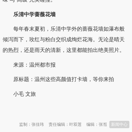
乐清中学蔷薇花墙
每年春末夏初，乐清中学外的蔷薇花墙如瀑布般
倾泻而下，玫红与粉白交织成绚烂花海。无论是晴天
的热烈，还是雨天的清新，这里都能拍出绝美照片。
来源：温州都市报
原标题：
温州这些高颜值打卡墙，等你来拍
小毛 文旅
本文转自：
温州新闻网 66wz.com
监制：张佳玮
责任编辑：叶双莲
编辑：张湉
新闻中心