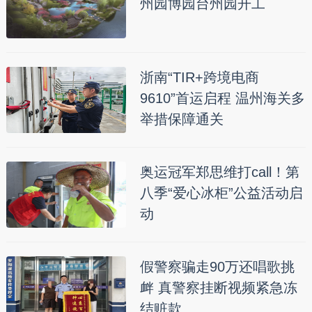
州园博园台州园开工
浙南“TIR+跨境电商
9610”首运启程 温州海关多
举措保障通关
奥运冠军郑思维打call！第
八季“爱心冰柜”公益活动启
动
假警察骗走90万还唱歌挑
衅 真警察挂断视频紧急冻
结赃款