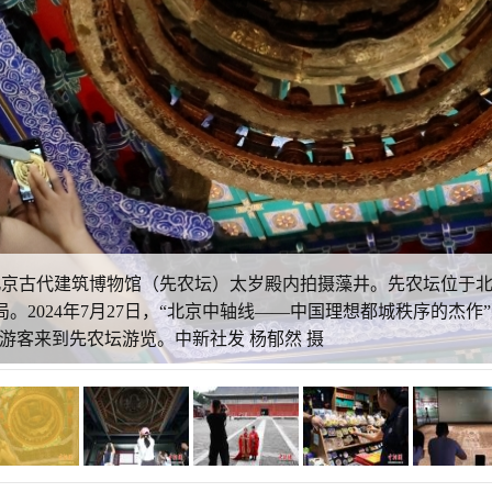
在北京古代建筑博物馆（先农坛）太岁殿内拍摄藻井。先农坛位于
。2024年7月27日，“北京中轴线——中国理想都城秩序的杰
游客来到先农坛游览。中新社发 杨郁然 摄