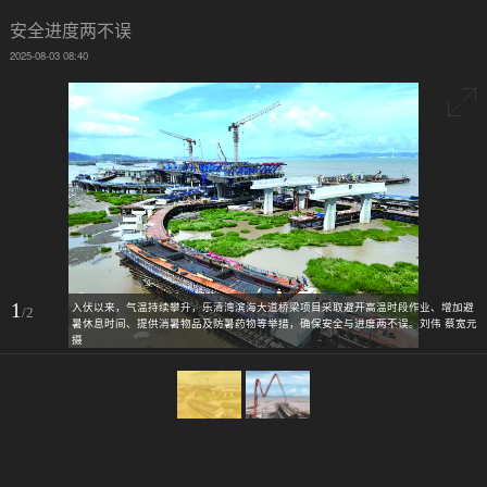
安全进度两不误
2025-08-03 08:40
1
入伏以来，气温持续攀升，乐清湾滨海大道桥梁项目采取避开高温时段作业、增加避
/2
暑休息时间、提供消暑物品及防暑药物等举措，确保安全与进度两不误。刘伟 蔡宽元
摄