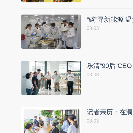
“碳”寻新能源 
08-03
乐清“90后”C
08-03
记者亲历：在洞
08-03