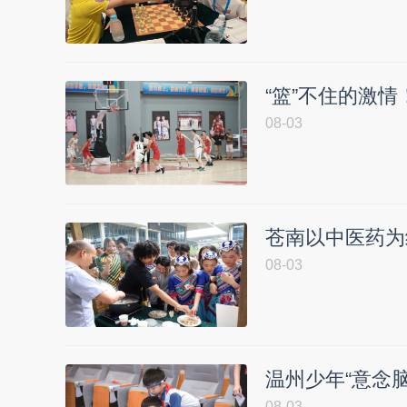
“篮”不住的激
08-03
苍南以中医药为
08-03
温州少年“意念脑
08-03